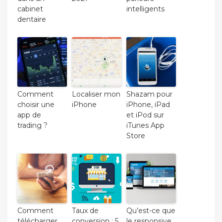
cabinet
intelligents
dentaire
Comment
Localiser mon
Shazam pour
choisir une
iPhone
iPhone, iPad
app de
et iPod sur
trading ?
iTunes App
Store
Comment
Taux de
Qu’est-ce que
télécharger
conversion : 5
le responsive