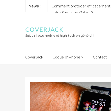
News :
Comment protéger efficacement 
votre Samsung Galaxy ?
Comment reconnaitre un casino en
Comment choisir une app de tradi
COVERJACK
Comment télécharger en toute sécu
Suivez l'actu mobile et high-tech en général !
conseils pratiques pour éviter les vi
malveillants
Quels sont les jeux d’argent dispon
CoverJack
Coque d’iPhone 7
Contact
ligne en Belgique ?