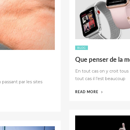
BLOG
Que penser de la 
En tout cas on y croit tou
tout cas il l’est beaucoup
 passant par les sites
« QUE
READ MORE
PENSER
DE
LA
MONTRE
APPLEWATCH
? »