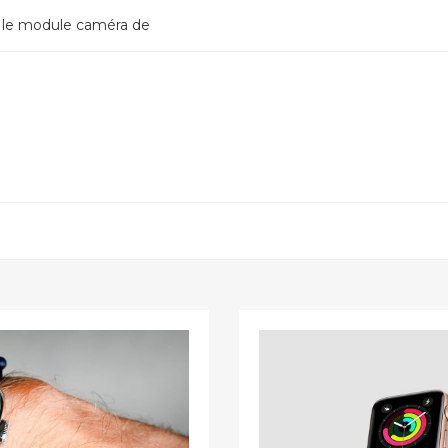
le module caméra de
 ligne légal en Belgique
ng ?
rité sur Internet :
rus et les logiciels
ibles dans les casinos en