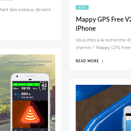
BLOG
etant des oiseaux, devient
Mappy GPS Free V2 
iPhone
Vous êtes à la recherche d’
chemin ? Mappy GPS Free V
« MAPPY
READ MORE
GPS
FREE
V2
:
UN
GPS
GRATUIT
POUR
VOTRE
IPHONE »