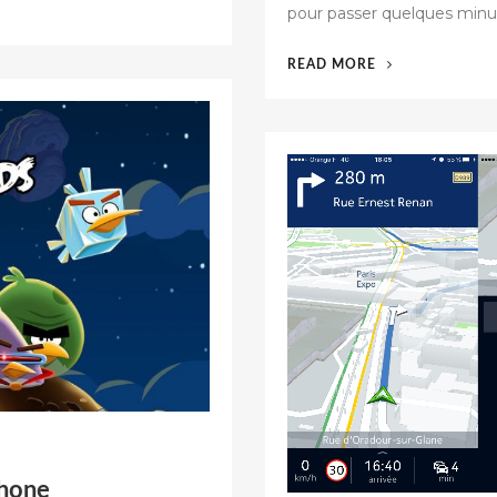
pour passer quelques minu
« COMBIEN
READ MORE
SERIEZ-
VOUS
PRÊT
À
PAYER
POUR
UN
CAFÉ
AVEC
TIM
COOK
? »
Phone