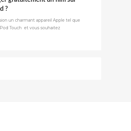
d ?
ion un charmant appareil Apple tel que
l’iPod Touch et vous souhaitez
R
NT