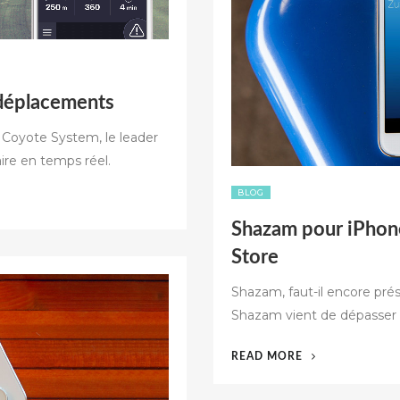
 déplacements
é Coyote System, le leader
ire en temps réel.
BLOG
Shazam pour iPhone
Store
Shazam, faut-il encore prés
Shazam vient de dépasser 
« SHAZAM
READ MORE
POUR
IPHONE,