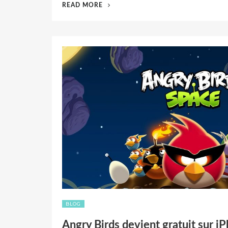
« APPLE
READ MORE
EN
PERTE
DE
VITESSE
! »
BLOG
Angry Birds devient gratuit sur i