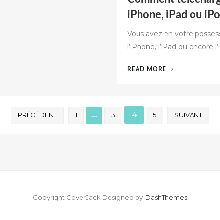
iPhone, iPad ou iPo
Vous avez en votre possess
l’iPhone, l’iPad ou encore 
« COMMENT
READ MORE
TÉLÉCHARGE
GRATUITEME
UN
FILM
…
4
PRÉCÉDENT
1
3
5
SUIVANT
SUR
IPHONE,
IPAD
OU
IPOD
? »
Copyright CoverJack
Designed by
DashThemes