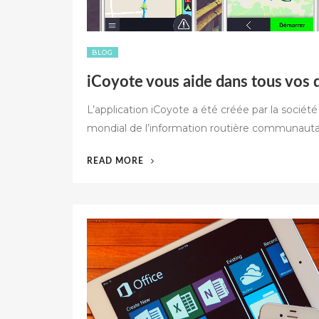
BLOG
iCoyote vous aide dans tous vos
L’application iCoyote a été créée par la sociét
mondial de l’information routière communauta
« ICOYOTE
READ MORE
VOUS
AIDE
DANS
TOUS
VOS
DÉPLACEMENTS »