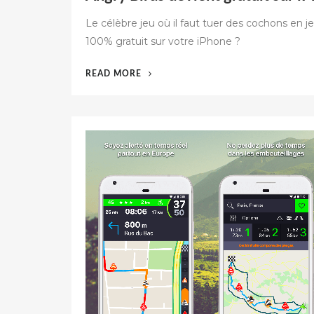
Le célèbre jeu où il faut tuer des cochons en j
100% gratuit sur votre iPhone ?
« ANGRY
READ MORE
BIRDS
DEVIENT
GRATUIT
SUR
IPHONE »