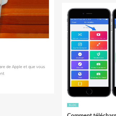
IPAD
ET
IPOD
SUR
ITUNES
APP
STORE »
hare de Apple et que vous
ent
BLOG
Comment télécharge